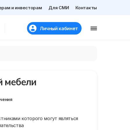
ерам и инвесторам
Для СМИ
Контакты
Личный кабинет
й мебели
ачения
тниками которого могут являться
мательства