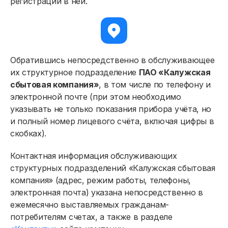
регистрации в ней.
Справочно-техническая документация
Передача показаний приборов учёта
Должникам
Обратившись непосредственно в обслуживающее
их структурное подразделение
ПАО «Калужская
Онлайн-сервисы
сбытовая компания»
, в том числе по телефону и
электронной почте (при этом необходимо
Полезное
указывать не только показания прибора учёта, но
и полный номер лицевого счёта, включая цифры в
скобках).
Контактная информация обслуживающих
структурных подразделений «Калужская сбытовая
компания» (адрес, режим работы, телефоны,
электронная почта) указана непосредственно в
ежемесячно выставляемых гражданам-
потребителям счетах, а также в разделе