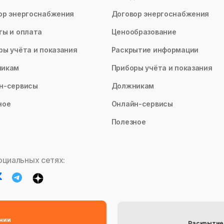
ор энергоснабжения
Договор энергоснабжения
ты и оплата
Ценообразование
ры учёта и показания
Раскрытие информации
никам
Приборы учёта и показания
н-сервисы
Должникам
ное
Онлайн-сервисы
Полезное
оциальных сетях:
нии
Раскрытие