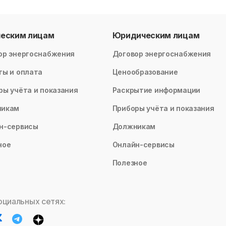
ческим лицам
Юридическим лицам
ор энергоснабжения
Договор энергоснабжения
ты и оплата
Ценообразование
ры учёта и показания
Раскрытие информации
никам
Приборы учёта и показания
н-сервисы
Должникам
ное
Онлайн-сервисы
Полезное
оциальных сетях: