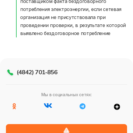
поставщиком факта бездоговорного
Приборы учёта и показания
потребления электроэнергии, если сетевая
Должникам
организация не присутствовала при
проведении проверки, в результате которой
Последствия нарушения обязательств по оплате
выявлено бездоговорное потребление
Ограничение режима потребления электрической эн
Онлайн-сервисы
Полезное
(4842) 701-856
Мы в социальных сетях: