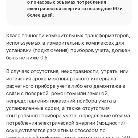
о почасовых объемах потребления
электрической энергии за последние 90 и
более дней.
Класс точности измерительных трансформаторов,
используемых в измерительных комплексах для
установки (подключения) приборов учета, должен
быть не ниже 0,5.
В случаях отсутствия, неисправности, утраты или
истечения срока межповерочного интервала
расчетного прибора учета либо его демонтажа в
связи с поверкой, ремонтом или заменой,
непредставления показаний прибора учета в
Юридическим лицам
установленные сроки, а также отсутствия
контрольного прибора учета, определение объема
Договор энергоснабжения
потребления электрической энергии (мощности)
Ценообразование
осуществляется расчетным способом по
замещающей информации в соответствии с п. 140