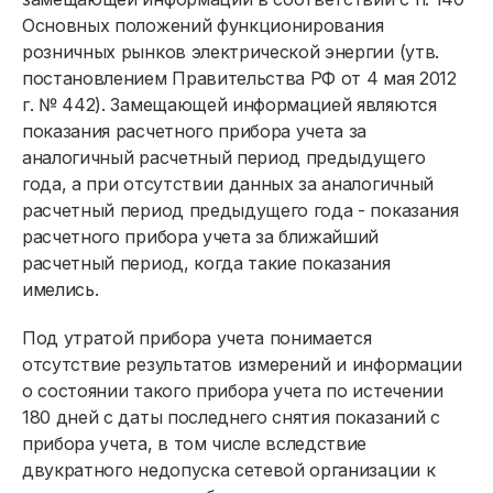
Раскрытие информации
Основных положений функционирования
Приборы учёта и показания
розничных рынков электрической энергии (утв.
постановлением Правительства РФ от 4 мая 2012
Приборы учёта
г. № 442). Замещающей информацией являются
показания расчетного прибора учета за
Передача показаний
аналогичный расчетный период предыдущего
года, а при отсутствии данных за аналогичный
расчетный период предыдущего года - показания
Должникам
расчетного прибора учета за ближайший
Онлайн-сервисы
расчетный период, когда такие показания
имелись.
Полезное
Под утратой прибора учета понимается
отсутствие результатов измерений и информации
о состоянии такого прибора учета по истечении
180 дней с даты последнего снятия показаний с
прибора учета, в том числе вследствие
двукратного недопуска сетевой организации к