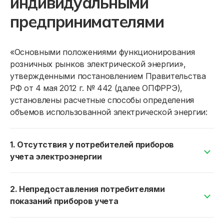
индивидуальными
предпринимателями
«Основными положениями функционирования
розничных рынков электрической энергии»,
утвержденными постановлением Правительства
РФ от 4 мая 2012 г. № 442 (далее ОПФРРЭ),
установлены расчетные способы определения
объемов использованной электрической энергии:
Юридическим лицам
Договор энергоснабжения
1. Отсутствия у потребителей приборов
учета электроэнергии
Ценообразование
Структура формирования цены на рынке электроэнер
Объемы электрической энергии используемые
2. Непредоставления потребителями
энергопринимающими устройствами
Тарифы
показаний приборов учета
потребителей определяются на основании
Расчет стоимости нерегулируемой цены
показаний допущенных к эксплуатации приборов