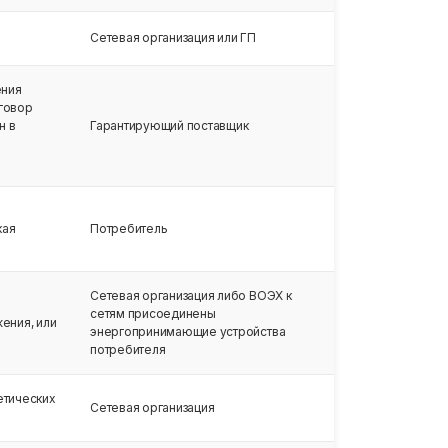
Сетевая организация или ГП
ения
оговор
н в
Гарантирующий поставщик
кая
Потребитель
Сетевая организация либо ВОЭХ к
сетям присоединены
ения, или
энергопринимающие устройства
потребителя
етических
Сетевая организация