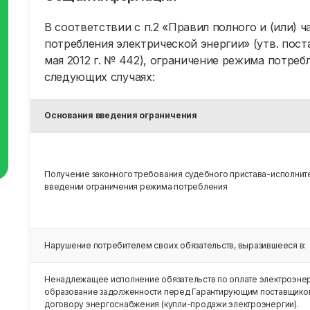
оптовом рынке в отношении его
электроэнергии (архив
зоны деятельности
В соответствии с п.2 «Правил полного и (или) 
Информация, подлеж
потребления электрической энергии» (утв. пос
Почасовые объемы продажи
раскрытию (архив)
мая 2012 г. № 442), ограничение режима потреб
электрической энергии (мощности),
произведенной на генерирующих
следующих случаях:
объектах, функционирующих на
основе использования
возобновляемых источников
Основания введения ограничения
энергии
Получение законного требования судебного пристава-исполнит
введении ограничения режима потребления
Нарушение потребителем своих обязательств, выразившееся в:
Ненадлежащее исполнение обязательств по оплате электроэнер
образование задолженности перед Гарантирующим поставщико
договору энергоснабжения (купли-продажи электроэнергии).