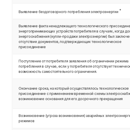
*
Выявление бездоговорного потребления электроэнергии
Выявление факта ненадлежащего технологического присоедин
энергопринимающих устройств потребителя в случаях, когда д
энергоснабжения (купли-продажи электроэнергии) был заключе
отсутствие документов, подтверждающих технологическое
присоединение
Поступление от потребителя заявления об ограничении режима
потребления в случае, если у потребителя отсутствует техничес
возможность самостоятельного ограничения.
Окончание срока, на который осуществлялось технологическое
присоединение с применением временной схемы электроснабж
возникновение основания для его досрочного прекращения
Возникновение (угроза возникновения) аварийных электроэнерг
режимов