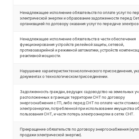
Ненадлежащее исполнение обязательств по оплате услуг по пе
электрической энергии и образование задолженности перед Се
организацией по договору оказания услуг по передаче электроэ
Ненадлежащее исполнение обязательств в части обеспечения
функционирования устройств релейной защиты, сетевой,
противоаварийной и режимной автоматики, устройств компенса
реактивной мощности.
Нарушение характеристик технологического присоединения, ука
документах о технологическом присоединении.
Задолженность граждан, ведущих садоводство на земельных уч
расположенных в границах территории СНТ по договору
энергоснабжения с ГП, либо перед СНТ по оплате части стоимо
электроэнергии, потребленной при использовании имущества о
пользования СНТ, и части потерь электроэнергии в сетях СНТ.
Прекращение обязательств по договору энергоснабжения (купл
продажи электрической энергии).