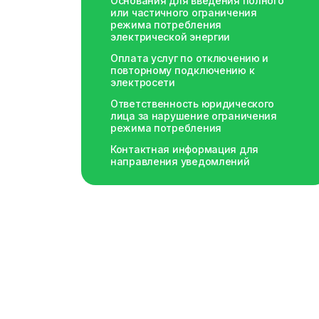
Основания для введения полного
Расчетные способы, применяемые
отпуска электроэнергии и
или частичного ограничения
для определения объемов
мощности по тарифным группам
режима потребления
электрической энергии,
электрической энергии
использованной потребителями -
Часы для расчета фактической
юридическими лицами и
Оплата услуг по отключению и
величины мощности на розничном
повторному подключению к
индивидуальными
рынке
электросети
предпринимателями
Ответственность юридического
лица за нарушение ограничения
режима потребления
Контактная информация для
направления уведомлений