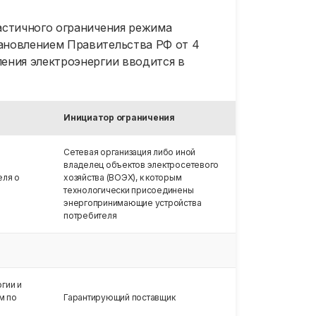
)
частичного ограничения режима
ащая
тановлением Правительства РФ от 4
ления электроэнергии вводится в
Инициатор ограничения
Сетевая организация либо иной
владелец объектов электросетевого
еля о
хозяйства (ВОЭХ), к которым
технологически присоединены
энергопринимающие устройства
потребителя
гии и
м по
Гарантирующий поставщик