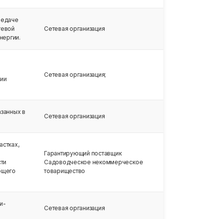
редаче
тевой
Сетевая организация
нергии.
Сетевая организация;
ции
занных в
Сетевая организация
астках,
Гарантирующий поставщик
сти
Садоводческое некоммерческое
бщего
товарищество
и-
Сетевая организация