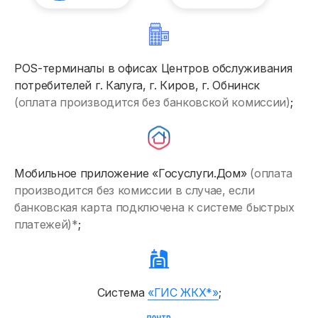
Тарифы: пояснения для населения (2026 год)
Интервалы тарифных зон суток
POS-терминалы в офисах Центров обслуживания
Расчёт электроэнергии
потребителей г. Калуга, г. Киров, г. Обнинск
Расчёт норматива потребления электроэнергии
(оплата производится без банковской комиссии)
;
Оплата
Меры социальной поддержки по оплате электроэнер
Мобильное приложение «Госуслуги.Дом»
(оплата
Потребителям, использующим электроэнергию сезон
производится без комиссии в случае, если
Последствия нарушения обязательств по оплате
банковская карта подключена к системе быстрых
платежей)*
;
Порядок ввода ограничения режима потребления
Приборы учёта и показания
Система
«ГИС ЖКХ*»
;
Должникам