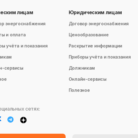
ческим лицам
Юридическим лицам
ор энергоснабжения
Договор энергоснабжения
ты и оплата
Ценообразование
ры учёта и показания
Раскрытие информации
никам
Приборы учёта и показания
н-сервисы
Должникам
ное
Онлайн-сервисы
Полезное
оциальных сетях: