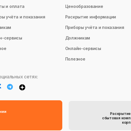
ты и оплата
Ценообразование
ры учёта и показания
Раскрытие информации
никам
Приборы учёта и показания
н-сервисы
Должникам
ное
Онлайн-сервисы
Полезное
оциальных сетях:
нии
Раскрытие
сбытовая комп
корп