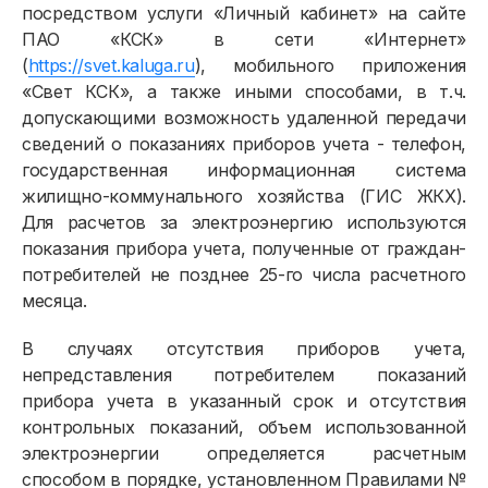
посредством услуги «Личный кабинет» на сайте
ПАО «КСК» в сети «Интернет»
Физическим лицам
(
https://svet.kaluga.ru
), мобильного приложения
«Свет КСК», а также иными способами, в т.ч.
Договор энергоснабжения
допускающими возможность удаленной передачи
сведений о показаниях приборов учета - телефон,
Расчёты и оплата
государственная информационная система
жилищно-коммунального хозяйства (ГИС ЖКХ).
Приборы учёта и показания
Для расчетов за электроэнергию используются
Должникам
показания прибора учета, полученные от граждан-
потребителей не позднее 25-го числа расчетного
Онлайн-сервисы
месяца.
Полезное
В случаях отсутствия приборов учета,
непредставления потребителем показаний
прибора учета в указанный срок и отсутствия
контрольных показаний, объем использованной
электроэнергии определяется расчетным
способом в порядке, установленном Правилами №