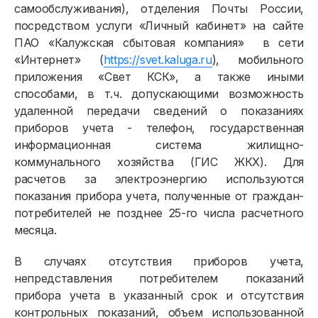
самообслуживания), отделения Почты России,
Расчёты и оплата
посредством услуги «Личный кабинет» на сайте
ПАО «Калужская сбытовая компания» в сети
Приборы учёта и показания
«Интернет» (
https://svet.kaluga.ru
), мобильного
приложения «Свет КСК», а также иными
Должникам
способами, в т.ч. допускающими возможность
Онлайн-сервисы
удаленной передачи сведений о показаниях
приборов учета - телефон, государственная
Полезное
информационная система жилищно-
коммунального хозяйства (ГИС ЖКХ). Для
расчетов за электроэнергию используются
показания прибора учета, полученные от граждан-
потребителей не позднее 25-го числа расчетного
месяца.
В случаях отсутствия приборов учета,
непредставления потребителем показаний
прибора учета в указанный срок и отсутствия
контрольных показаний, объем использованной