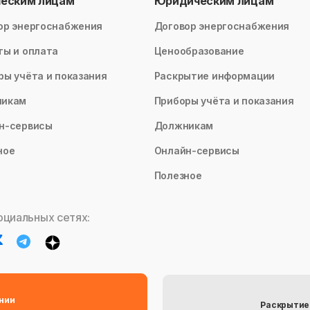
ческим лицам
Юридическим лицам
ор энергоснабжения
Договор энергоснабжения
ты и оплата
Ценообразование
ры учёта и показания
Раскрытие информации
никам
Приборы учёта и показания
н-сервисы
Должникам
ное
Онлайн-сервисы
Полезное
оциальных сетях:
нии
Раскрытие