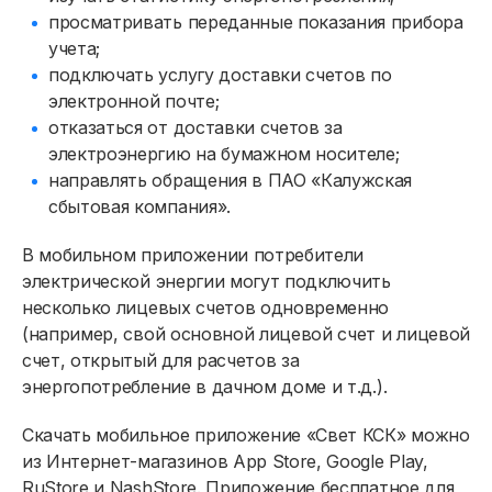
просматривать переданные показания прибора
учета;
подключать услугу доставки счетов по
электронной почте;
отказаться от доставки счетов за
электроэнергию на бумажном носителе;
направлять обращения в ПАО «Калужская
сбытовая компания».
В
мобильном приложении
потребители
электрической энергии могут подключить
Физическим лицам
несколько лицевых счетов одновременно
(например, свой основной лицевой счет и лицевой
Договор энергоснабжения
счет, открытый для расчетов за
энергопотребление в дачном доме и т.д.).
Расчёты и оплата
Скачать мобильное приложение
«Свет КСК»
можно
Приборы учёта и показания
из Интернет-магазинов App Store, Google Play,
Должникам
RuStore и NashStore. Приложение бесплатное для