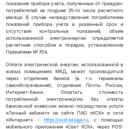
Расчёты и оплата
показания прибора учета, полученные от граждан-
потребителей не позднее 25-го числа расчетного
Приборы учёта и показания
месяца. В случае непредставления потребителем
показаний прибора учета в указанный срок и
Должникам
отсутствия контрольных показаний, объем
Онлайн-сервисы
использованной электроэнергии определяется
расчетным способом в порядке, установленном
Полезное
Правилами № 354.
Оплата электрической энергии, использованной в
жилых помещениях МКД, может производиться
через отделения банков (в т.ч. терминалы
самообслуживания), отделения Почты России,
Интернет-банки. Оплатить стоимость
потребленной электроэнергии без оплаты
банковской комиссии можно посредством услуги
«Личный кабинет» на сайте ПАО «КСК» в сети
«Интернет» -
https://svet.kaluga.ru
, с помощью
мобильного приложения «Свет КСК», через POS-