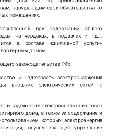
нение действий по приостановлению
анам, нарушающим свои обязательства по
лых помещениях.
потребленной при содержании общего
ах, на чердаках, в подвалах и т.д.),
дится в составе «жилищной услуги»
квартирным домом.
ющего законодательства РФ:
чество и надежность электроснабжения
цы внешних электрических сетей с
тво и надежность электроснабжения после
артирного дома, а также за содержание и
спользованием которых электроэнергия
анизация, осуществляющая управление