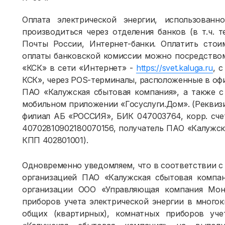
Оплата электрической энергии, использова
производиться через отделения банков (в т.ч. 
Почты России, Интернет-банки. Оплатить стои
оплаты банковской комиссии можно посредством
«КСК» в сети «Интернет» -
https://svet.kaluga.ru
, 
КСК», через POS-терминалы, расположенные в оф
ПАО «Калужская сбытовая компания», а также 
мобильном приложении «Госуслуги.Дом». (Реквизи
филиал АБ «РОССИЯ», БИК 047003764, корр. сче
40702810902180070156, получатель ПАО «Калужс
КПП 402801001).
Одновременно уведомляем, что в соответствии с 
организацией ПАО «Калужская сбытовая компа
организации ООО «Управляющая компания Моно
приборов учета электрической энергии в многок
общих (квартирных), комнатных приборов уче