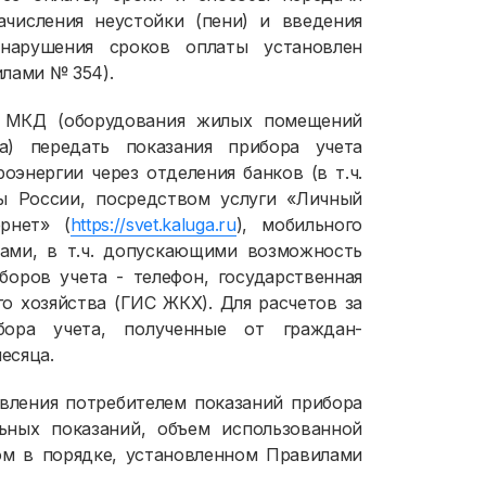
ачисления неустойки (пени) и введения
нарушения сроков оплаты установлен
лами № 354).
в МКД (оборудования жилых помещений
) передать показания прибора учета
оэнергии через отделения банков (в т.ч.
ы России, посредством услуги «Личный
рнет» (
https://svet.kaluga.ru
), мобильного
ами, в т.ч. допускающими возможность
боров учета - телефон, государственная
 хозяйства (ГИС ЖКХ). Для расчетов за
бора учета, полученные от граждан-
есяца.
авления потребителем показаний прибора
ьных показаний, объем использованной
ом в порядке, установленном Правилами