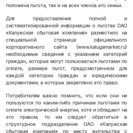
положена льгота, так и на всех членов его семьи.
Для предоставления полной и
систематизированной информации о льготах ОАО
«Калужская сбытовая компания» разместило на
специальной странице официального
корпоративного сайта (www.kalugamarket.ru)
Физическим лицам
необходимые сведения с указанием категорий
граждан, которые могут пользоваться льготами по
Договор энергоснабжения
оплате, размере льгот, предусмотренном для
Расчёты и оплата
каждой категории граждан и юридическими
документами, в которых закреплено это право.
Приборы учёта и показания
Потребителям важно помнить, что если они не
Должникам
пользуются по каким-либо причинам льготами по
Онлайн-сервисы
оплате электрической энергии, хотя и обладают на
это правом, то им следует обратиться в
Полезное
структурное подразделение ОАО «Калужская
сбытовая компания» по месту жительства с