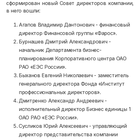
сформирован новый Совет директоров компании,
в него вошли:
Агапов Владимир Дантонович - финансовый
директор Финансовой группы «Фарос».
Бурнашев Дмитрий Александрович -
Физическим лицам
начальник Департамента бизнес-
Договор энергоснабжения
планирования Корпоративного центра ОАО
РАО «ЕЭС России».
Расчёты и оплата
Быханов Евгений Николаевич - заместитель
Приборы учёта и показания
генерального директора Фонда «Институт
профессиональных директоров».
Должникам
Дмитренко Александр Андреевич -
Онлайн-сервисы
исполнительный директор Бизнес единицы 1
ОАО РАО «ЕЭС России».
Полезное
Сусликов Юрий Алексеевич - управляющий
директор представительства компании