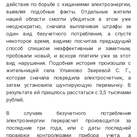
действия по борьбе с хищениями электроэнергии,
выявляя подобные факты. Отдельные жители
нашей области смогли убедиться в этом уже
неоднократно, сначала выплачивая штрафы за
один вид безучетного потребления, а спустя
некоторое время, видимо посчитав предыдущий
способ слишком неэффективным и заметным,
пробовали новый, и вскоре платили уже за этот
вид нарушения. Подобная история произошла с
жительницей села Ульяново Зверевой С. Г.,
которая сначала повредила электросчетчик, а
затем установила шунтирующую перемычку. В
результате ей пришлось расстаться с 3,5 тысячами
рублей.
Физическим лицам
В случаях безучетного потребления
электроэнергии перерасчет производится за
Договор энергоснабжения
последние три года, или с даты последней
Расчёты и оплата
проверки контролерами прибора учета, а