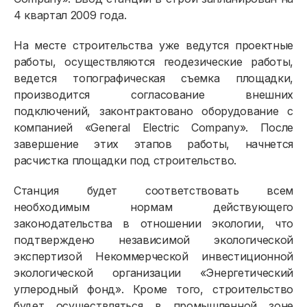
4 квартал 2009 года.
На месте строительства уже ведутся проектные
работы, осуществляются геодезические работы,
ведется топографическая съемка площадки,
производится согласование внешних
подключений, законтрактовано оборудование с
компанией «General Electric Company». После
завершение этих этапов работы, начнется
расчистка площадки под строительство.
Станция будет соответствовать всем
необходимым нормам действующего
законодательства в отношении экологии, что
Физическим лицам
подтверждено независимой экологической
экспертизой Некоммерческой инвестиционной
Договор энергоснабжения
экологической организации «Энергетический
углеродный фонд». Кроме того, строительство
Расчёты и оплата
будет осуществляться в промышленной зоне