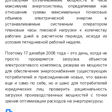
договорная (оплачиваемая) мощность в часы
Приборы учёта и показания
максимума энергосистемы, определяемая как
Должникам
отношение суммы максимальных почасовых
объемов электрической энергии в
Онлайн-сервисы
устанавливаемые системным оператором
Полезное
плановые часы пиковой нагрузки к количеству
рабочих дней в расчетном периоде, исходя из
условия пятидневной рабочей недели.
Поэтому 17 декабря 2008 года – это день, когда не
просто проверяется загрузка объектов
электросетевого комплекса, резерва их мощности
для обеспечения энергоснабжения существующих
потребителей и присоединения новых, что важно
еще и само по себе, но и шанс для потребителей
юридических лиц проверить рациональность
загрузки производственных мощностей с точки
зрения оптимизации расходов на энергоресурсы.