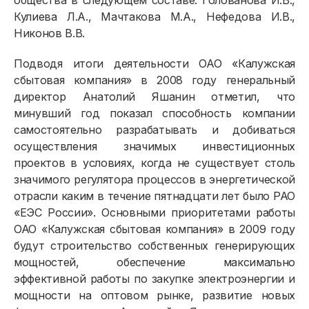
общества в следующем составе: Голованова И.В.,
Договор энергоснабжения
Кулиева Л.А., Мачтакова М.А., Нефедова И.В.,
Расчёты и оплата
Никонов В.В.
Приборы учёта и показания
Подводя итоги деятельности ОАО «Калужская
сбытовая компания» в 2008 году генеральный
Должникам
директор Анатолий Яшанин отметил, что
Онлайн-сервисы
минувший год показал способность компании
самостоятельно разрабатывать и добиваться
Полезное
осуществления значимых инвестиционных
проектов в условиях, когда не существует столь
значимого регулятора процессов в энергетической
отрасли каким в течение пятнадцати лет было РАО
«ЕЭС России». Основными приоритетами работы
ОАО «Калужская сбытовая компания» в 2009 году
будут строительство собственных генерирующих
мощностей, обеспечение максимально
эффективной работы по закупке электроэнергии и
мощности на оптовом рынке, развитие новых