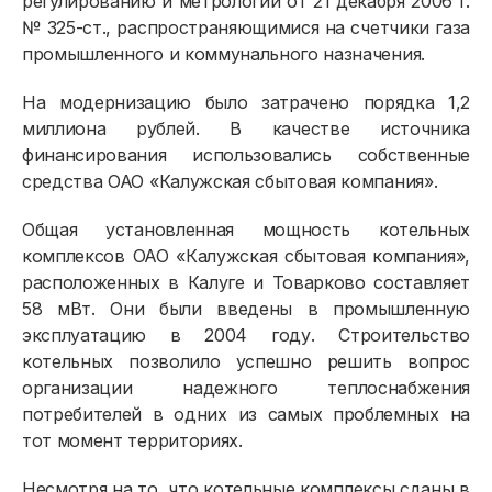
регулированию и метрологии от 21 декабря 2006 г.
№ 325-ст., распространяющимися на счетчики газа
промышленного и коммунального назначения.
На модернизацию было затрачено порядка 1,2
миллиона рублей. В качестве источника
финансирования использовались собственные
средства ОАО «Калужская сбытовая компания».
Общая установленная мощность котельных
комплексов ОАО «Калужская сбытовая компания»,
расположенных в Калуге и Товарково составляет
58 мВт. Они были введены в промышленную
эксплуатацию в 2004 году. Строительство
котельных позволило успешно решить вопрос
организации надежного теплоснабжения
потребителей в одних из самых проблемных на
тот момент территориях.
Физическим лицам
Несмотря на то, что котельные комплексы сданы в