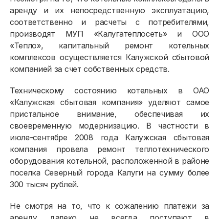
аренду и их непосредственную эксплуатацию,
Договор энергоснабжения
соответственно и расчеты с потребителями,
производят МУП «Калугатеплосеть» и ООО
Расчёты и оплата
«Тепло», капитальный ремонт котельных
Приборы учёта и показания
комплексов осуществляется Калужской сбытовой
компанией за счет собственных средств.
Должникам
Техническому состоянию котельных в ОАО
Онлайн-сервисы
«Калужская сбытовая компания» уделяют самое
пристальное внимание, обеспечивая их
Полезное
своевременную модернизацию. В частности в
июле-сентябре 2008 года Калужская сбытовая
компания провела ремонт теплотехнического
оборудования котельной, расположенной в районе
поселка Северный города Калуги на сумму более
300 тысяч рублей.
Не смотря на то, что к сожалению платежи за
аренду далеко не всегда поступают в