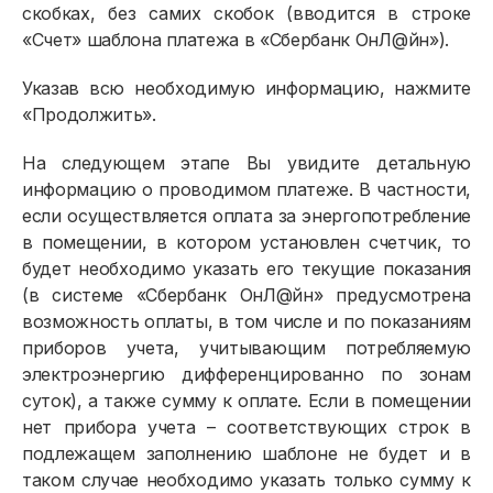
скобках, без самих скобок (вводится в строке
«Счет» шаблона платежа в «Сбербанк ОнЛ@йн»).
Указав всю необходимую информацию, нажмите
«Продолжить».
На следующем этапе Вы увидите детальную
информацию о проводимом платеже. В частности,
если осуществляется оплата за энергопотребление
в помещении, в котором установлен счетчик, то
будет необходимо указать его текущие показания
(в системе «Сбербанк ОнЛ@йн» предусмотрена
возможность оплаты, в том числе и по показаниям
Физическим лицам
приборов учета, учитывающим потребляемую
электроэнергию дифференцированно по зонам
Договор энергоснабжения
суток), а также сумму к оплате. Если в помещении
нет прибора учета – соответствующих строк в
Расчёты и оплата
подлежащем заполнению шаблоне не будет и в
Приборы учёта и показания
таком случае необходимо указать только сумму к