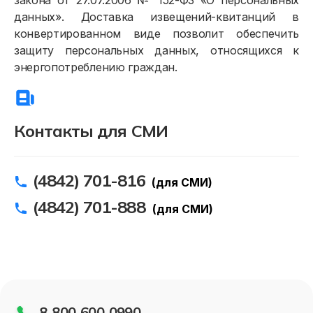
закона от 27.07.2006 № 152-ФЗ «О персональных
данных». Доставка извещений-квитанций в
Расчёты и оплата
конвертированном виде позволит обеспечить
Приборы учёта и показания
защиту персональных данных, относящихся к
энергопотреблению граждан.
Должникам
Онлайн-сервисы
Контакты для СМИ
Полезное
(4842) 701-816
(для СМИ)
(4842) 701-888
(для СМИ)
8-800-600-0990