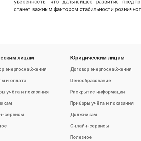
уверенность, что дальнейшее развитие предп
станет важным фактором стабильности розничного
ческим лицам
Юридическим лицам
ор энергоснабжения
Договор энергоснабжения
ты и оплата
Ценообразование
ры учёта и показания
Раскрытие информации
никам
Приборы учёта и показания
н-сервисы
Должникам
ное
Онлайн-сервисы
Полезное