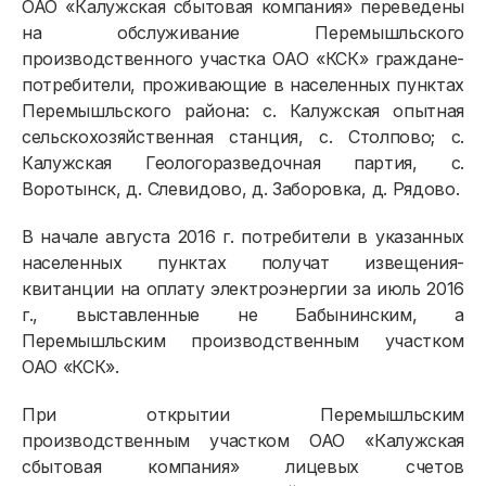
ОАО «Калужская сбытовая компания» переведены
на обслуживание Перемышльского
производственного участка ОАО «КСК» граждане-
потребители, проживающие в населенных пунктах
Перемышльского района: с. Калужская опытная
сельскохозяйственная станция, с. Столпово; с.
Калужская Геологоразведочная партия, с.
Воротынск, д. Слевидово, д. Заборовка, д. Рядово.
В начале августа 2016 г. потребители в указанных
населенных пунктах получат извещения-
квитанции на оплату электроэнергии за июль 2016
г., выставленные не Бабынинским, а
Перемышльским производственным участком
Физическим лицам
ОАО «КСК».
При открытии Перемышльским
Договор энергоснабжения
производственным участком ОАО «Калужская
Расчёты и оплата
сбытовая компания» лицевых счетов