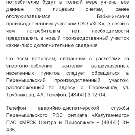
потребителям будут в полной мере учтены все
Приборы учёта и показания
данные по лицевым счетам, ранее
Должникам
обслуживавшимся Бабынинским
производственным участком ОАО «КСК», в связи с
Онлайн-сервисы
чем потребителям нет необходимости
представлять в новый производственный участок
Полезное
какие-либо дополнительные сведения.
По всем вопросам, связанным с расчетами за
энергопотребление, жителям вышеуказанных
населенных пунктов следует обращаться в
Перемышльский производственный участок,
расположенный по адресу: с. Перемышль, ул.
Трубникова, 4А. Телефон: (48441) 3-12-04.
Телефон аварийно-диспетчерской службы
Перемышльского РЭС филиала «Калугаэнерго»
ПАО «МРСК Центра и Приволжья» - (48441) 31-
438.