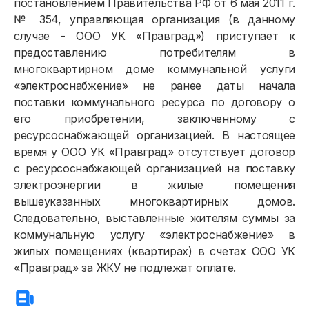
постановлением Правительства РФ от 6 мая 2011 г.
№ 354, управляющая организация (в данному
случае - ООО УК «Правград») приступает к
предоставлению потребителям в
Физическим лицам
многоквартирном доме коммунальной услуги
«электроснабжение» не ранее даты начала
Договор энергоснабжения
поставки коммунального ресурса по договору о
его приобретении, заключенному с
Расчёты и оплата
ресурсоснабжающей организацией. В настоящее
Приборы учёта и показания
время у ООО УК «Правград» отсутствует договор
с ресурсоснабжающей организацией на поставку
Должникам
электроэнергии в жилые помещения
вышеуказанных многоквартирных домов.
Онлайн-сервисы
Следовательно, выставленные жителям суммы за
Полезное
коммунальную услугу «электроснабжение» в
жилых помещениях (квартирах) в счетах ООО УК
«Правград» за ЖКУ не подлежат оплате.