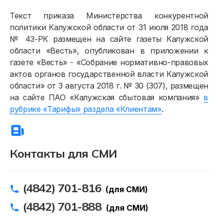
Физическим лицам
Текст приказа Министерства конкурентной
политики Калужской области от 31 июля 2018 года
Договор энергоснабжения
№ 43-РК размещен на сайте газеты Калужской
Расчёты и оплата
области «Весть», опубликован в приложении к
газете «Весть» - «Собрание нормативно-правовых
Приборы учёта и показания
актов органов государственной власти Калужской
Должникам
области» от 3 августа 2018 г. № 30 (307), размещен
на сайте ПАО «Калужская сбытовая компания»
в
Онлайн-сервисы
рубрике «Тарифы» раздела «Клиентам»
.
Полезное
Контакты для СМИ
(4842) 701-816
(для СМИ)
(4842) 701-888
(для СМИ)