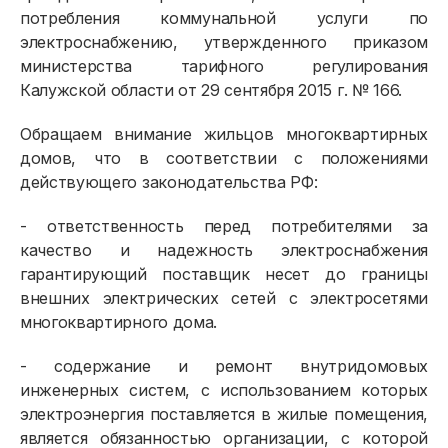
потребления коммунальной услуги по
электроснабжению, утвержденного приказом
министерства тарифного регулирования
Калужской области от 29 сентября 2015 г. № 166.
Физическим лицам
Обращаем внимание жильцов многоквартирных
домов, что в соответствии с положениями
Договор энергоснабжения
действующего законодательства РФ:
Расчёты и оплата
- ответственность перед потребителями за
Приборы учёта и показания
качество и надежность электроснабжения
гарантирующий поставщик несет до границы
Должникам
внешних электрических сетей с электросетями
Онлайн-сервисы
многоквартирного дома.
Полезное
- содержание и ремонт внутридомовых
инженерных систем, с использованием которых
электроэнергия поставляется в жилые помещения,
является обязанностью организации, с которой