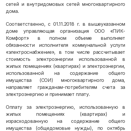
сетей и внутридомовых сетей многоквартирного
дома.
Соответственно, с 01.11.2018 г. в вышеуказанном
доме управляющая организация ООО «ПИК-
Комфорт» в полном объеме выполняет
обязанности исполнителя коммунальной услуги
«электроснабжение», в том числе рассчитывает
стоимость электроэнергии использованной в
жилых помещениях (квартирах) и электроэнергии,
использованной на содержание общего
имущества (СОИ) многоквартирного дома,
Физическим лицам
направляет гражданам-потребителям счета за
электроэнергию и принимает плату.
Договор энергоснабжения
Оплату за электроэнергию, использованную в
Расчёты и оплата
жилых помещениях (квартирах) и
Приборы учёта и показания
израсходованную на содержание общего
имущества (общедомовые нужды), по октябрь
Должникам