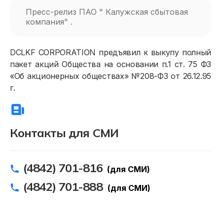
Пресс-релиз ПАО " Калужская сбытовая
компания" .
DCLKF CORPORATION предъявил к выкупу полный
пакет акций Общества на основании п.1 ст. 75 ФЗ
«Об акционерных обществах» №208-ФЗ от 26.12.95
г.
Физическим лицам
Договор энергоснабжения
Контакты для СМИ
Расчёты и оплата
(4842) 701-816
Приборы учёта и показания
(для СМИ)
(4842) 701-888
Должникам
(для СМИ)
Онлайн-сервисы