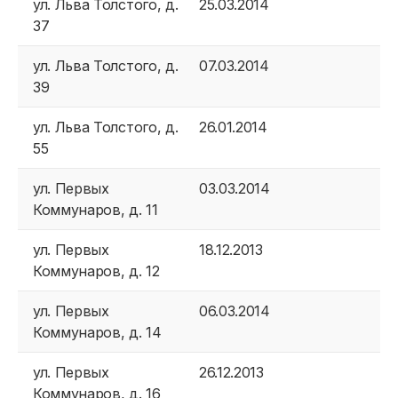
ул. Льва Толстого, д.
25.03.2014
37
ул. Льва Толстого, д.
07.03.2014
Физическим лицам
39
Договор энергоснабжения
ул. Льва Толстого, д.
26.01.2014
55
Расчёты и оплата
ул. Первых
03.03.2014
Приборы учёта и показания
Коммунаров, д. 11
Должникам
ул. Первых
18.12.2013
Онлайн-сервисы
Коммунаров, д. 12
Полезное
ул. Первых
06.03.2014
Коммунаров, д. 14
ул. Первых
26.12.2013
Коммунаров, д. 16