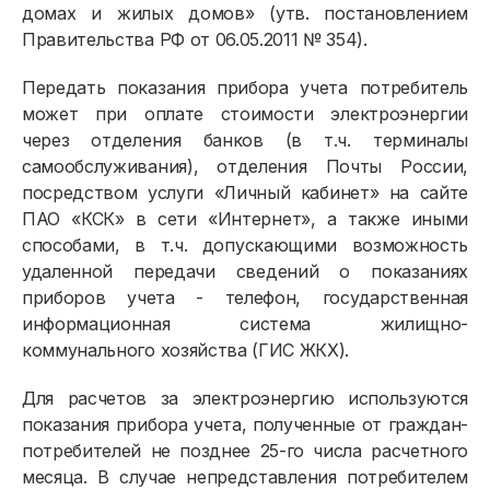
домах и жилых домов» (утв. постановлением
Правительства РФ от 06.05.2011 № 354).
Физическим лицам
Передать показания прибора учета потребитель
может при оплате стоимости электроэнергии
Договор энергоснабжения
через отделения банков (в т.ч. терминалы
самообслуживания), отделения Почты России,
Расчёты и оплата
посредством услуги «Личный кабинет» на сайте
Приборы учёта и показания
ПАО «КСК» в сети «Интернет», а также иными
способами, в т.ч. допускающими возможность
Должникам
удаленной передачи сведений о показаниях
приборов учета - телефон, государственная
Онлайн-сервисы
информационная система жилищно-
Полезное
коммунального хозяйства (ГИС ЖКХ).
Для расчетов за электроэнергию используются
показания прибора учета, полученные от граждан-
потребителей не позднее 25-го числа расчетного
месяца. В случае непредставления потребителем