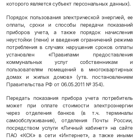
которого является субъект персональных данных).
Порядок пользования электрической энергией, ее
оплаты, сроки и способы передачи показаний
приборов учета, а также порядок начисления
неустойки (пени) и введения ограничений режима
потребления в случаях нарушения сроков оплаты
Физическим лицам
установлен «Правилами предоставления
коммунальных услуг собственникам и
Договор энергоснабжения
пользователям помещений в многоквартирных
домах и жилых домов» (утв. постановлением
Расчёты и оплата
Правительства РФ от 06.05.2011 № 354).
Приборы учёта и показания
Передать показания прибора учета потребитель
Должникам
может при оплате стоимости электроэнергии
через отделения банков (в т.ч. терминалы
Онлайн-сервисы
самообслуживания), отделения Почты России,
посредством услуги «Личный кабинет» на сайте
Полезное
ПАО «КСК» в сети «Интернет», а также иными