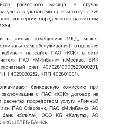
числа расчетного месяца. В случае
ра учета в указанный срок и отсутствия
электроэнергии определяется расчетным
 354.
нной в жилых помещениях МКД, может
терминалы самообслуживания), отделения
 кабинет» на сайте ПАО «КСК» в сети
лучателя ПАО «МИнБанк» г.Москва, БИК
 расчетный счет 40702810900520000291,
ИНН 4029030252, КПП 402801001).
 оплачивают банковскую комиссию при
и, заключившие с ПАО «КСК» договор на
ри расчетах посредством услуги «Личный
ссии», ПАО Сбербанк, ПАО «МИнБанк», АО
 банк «Элита», ООО КБ «Калуга», АО
АО «КОШЕЛЕВ-БАНК».