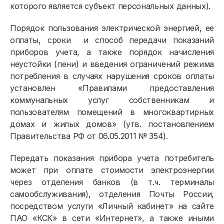
которого является субъект персональных данных).
Порядок пользования электрической энергией, ее
оплаты, сроки и способ передачи показаний
приборов учета, а также порядок начисления
неустойки (пени) и введения ограничений режима
потребления в случаях нарушения сроков оплаты
установлен «Правилами предоставления
Физическим лицам
коммунальных услуг собственникам и
пользователям помещений в многоквартирных
Договор энергоснабжения
домах и жилых домов» (утв. постановлением
Правительства РФ от 06.05.2011 № 354).
Расчёты и оплата
Приборы учёта и показания
Передать показания прибора учета потребитель
может при оплате стоимости электроэнергии
Должникам
через отделения банков (в т.ч. терминалы
самообслуживания), отделения Почты России,
Онлайн-сервисы
посредством услуги «Личный кабинет» на сайте
Полезное
ПАО «КСК» в сети «Интернет», а также иными