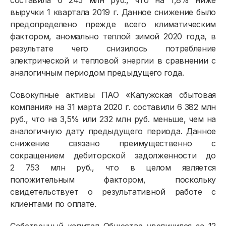
составила 6 245 млн руб., что на 1,8% ниже
Физическим лицам
выручки 1 квартала 2019 г. Данное снижение было
предопределено прежде всего климатическим
Договор энергоснабжения
фактором, аномально теплой зимой 2020 года, в
результате чего снизилось потребление
Расчёты и оплата
электрической и тепловой энергии в сравнении с
Приборы учёта и показания
аналогичным периодом предыдущего года.
Должникам
Совокупные активы ПАО «Калужская сбытовая
компания» на 31 марта 2020 г. составили 6 382 млн
Онлайн-сервисы
руб., что на 3,5% или 232 млн руб. меньше, чем на
Полезное
аналогичную дату предыдущего периода. Данное
снижение связано преимущественно с
сокращением дебиторской задолженности до
2 753 млн руб., что в целом является
положительным фактором, поскольку
свидетельствует о результативной работе с
клиентами по оплате.