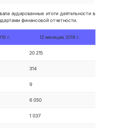
вала аудированные итоги деятельности в
ндартами финансовой отчетности.
19 г.
12 месяцев 2018 г.
20 215
314
9
6 050
1 037