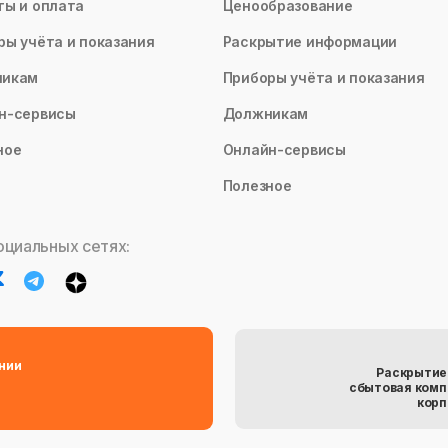
ты и оплата
Ценообразование
ры учёта и показания
Раскрытие информации
никам
Приборы учёта и показания
н-сервисы
Должникам
ное
Онлайн-сервисы
Полезное
оциальных сетях:
нии
Раскрытие
сбытовая комп
корп