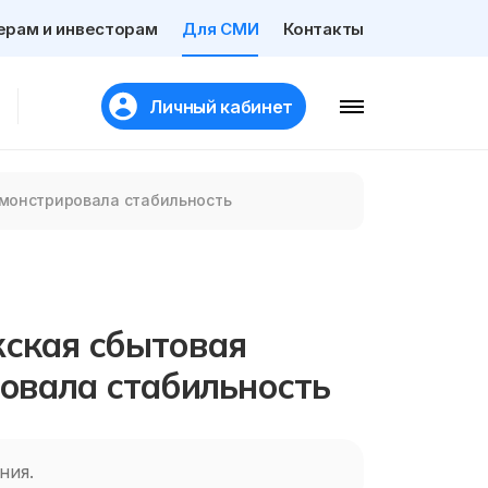
ерам и инвесторам
Для СМИ
Контакты
Личный кабинет
емонстрировала стабильность
жская сбытовая
овала стабильность
ния.