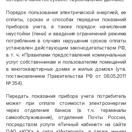
Порядок пользования электрической энергией, ее
оплаты, сроках и способах передачи показаний
приборов учета, а также порядок начисления
неустойки (пени) и введения ограничений режима
потребления в случаях нарушения сроков оплаты
установлен действующим законодательством РФ,
в т. ч. «Правилами предоставления коммунальных
Физическим лицам
услуг собственникам и пользователям помещений
в многоквартирных домах и жилых домов» (утв.
Договор энергоснабжения
постановлением Правительства РФ от 06.05.2011
Расчёты и оплата
№ 354).
Приборы учёта и показания
Передать показания прибора учета потребитель
может при оплате стоимости электроэнергии
Должникам
через отделения банков (в т.ч. терминалы
Онлайн-сервисы
самообслуживания), отделения Почты России,
посредством услуги «Личный кабинет» на сайте
Полезное
ПАО «КСК» в сети «Интернет», а также иными