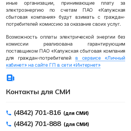
Физическим лицам
иные организации, принимающие плату за
электроэнергию по счетам ПАО «Калужская
Договор энергоснабжения
сбытовая компания» будут взимать с граждан-
потребителей комиссию за оказание своих услуг.
Расчёты и оплата
Возможность оплаты электрической энергии без
Приборы учёта и показания
комиссии реализована гарантирующим
Должникам
поставщиком ПАО «Калужская сбытовая компания
для граждан-потребителей
в сервисе «Личный
Онлайн-сервисы
кабинет» на сайте ГП в сети «Интернет»
Полезное
Контакты для СМИ
(4842) 701-816
(для СМИ)
(4842) 701-888
(для СМИ)