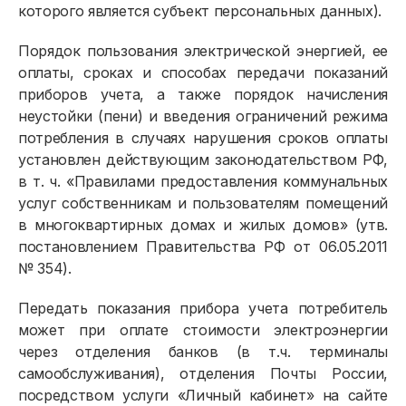
которого является субъект персональных данных).
Порядок пользования электрической энергией, ее
оплаты, сроках и способах передачи показаний
приборов учета, а также порядок начисления
неустойки (пени) и введения ограничений режима
потребления в случаях нарушения сроков оплаты
установлен действующим законодательством РФ,
Физическим лицам
в т. ч. «Правилами предоставления коммунальных
услуг собственникам и пользователям помещений
Договор энергоснабжения
в многоквартирных домах и жилых домов» (утв.
постановлением Правительства РФ от 06.05.2011
Расчёты и оплата
№ 354).
Приборы учёта и показания
Передать показания прибора учета потребитель
Должникам
может при оплате стоимости электроэнергии
через отделения банков (в т.ч. терминалы
Онлайн-сервисы
самообслуживания), отделения Почты России,
Полезное
посредством услуги «Личный кабинет» на сайте