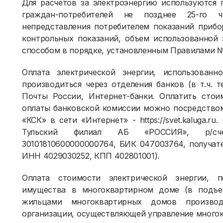
Для расчетов за электроэнергию используются 
граждан-потребителей не позднее 25-го 
непредставления потребителем показаний прибо
контрольных показаний, объем использованной 
способом в порядке, установленным Правилами №
Оплата электрической энергии, использова
производиться через отделения банков (в т.ч. 
Почты России, Интернет-банки. Оплатить стои
оплаты банковской комиссии можно посредством
«КСК» в сети «Интернет» - https://svet.kaluga.ru
Тульский филиал АБ «РОССИЯ», р/счет 
30101810600000000764, БИК 047003764, получат
ИНН 4029030252, КПП 402801001).
Оплата стоимости электрической энергии, 
имущества в многоквартирном доме (в подъезд
жильцами многоквартирных домов произво
организации, осуществляющей управление много