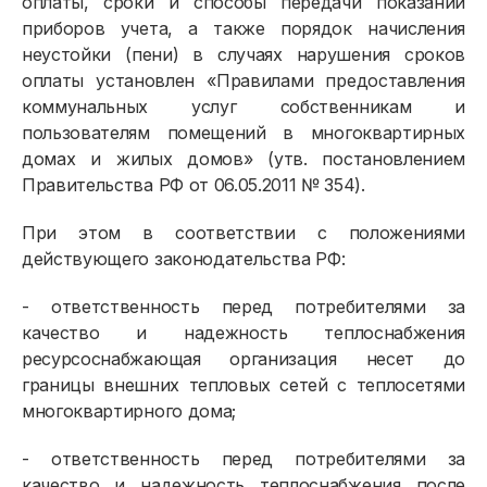
оплаты, сроки и способы передачи показаний
приборов учета, а также порядок начисления
неустойки (пени) в случаях нарушения сроков
оплаты установлен «Правилами предоставления
коммунальных услуг собственникам и
пользователям помещений в многоквартирных
домах и жилых домов» (утв. постановлением
Правительства РФ от 06.05.2011 № 354).
Физическим лицам
При этом в соответствии с положениями
Договор энергоснабжения
действующего законодательства РФ:
Расчёты и оплата
- ответственность перед потребителями за
качество и надежность теплоснабжения
Приборы учёта и показания
ресурсоснабжающая организация несет до
Должникам
границы внешних тепловых сетей с теплосетями
многоквартирного дома;
Онлайн-сервисы
- ответственность перед потребителями за
Полезное
качество и надежность теплоснабжения после