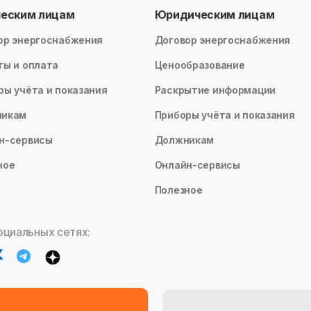
ческим лицам
Юридическим лицам
ор энергоснабжения
Договор энергоснабжения
ты и оплата
Ценообразование
ры учёта и показания
Раскрытие информации
никам
Приборы учёта и показания
н-сервисы
Должникам
ное
Онлайн-сервисы
Полезное
оциальных сетях: