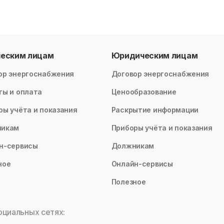
ческим лицам
Юридическим лицам
ор энергоснабжения
Договор энергоснабжения
ты и оплата
Ценообразование
ры учёта и показания
Раскрытие информации
никам
Приборы учёта и показания
н-сервисы
Должникам
ное
Онлайн-сервисы
Полезное
оциальных сетях: