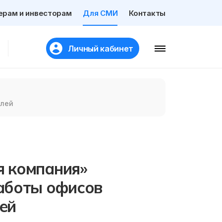
ерам и инвесторам
Для СМИ
Контакты
Личный кабинет
елей
я компания»
аботы офисов
ей