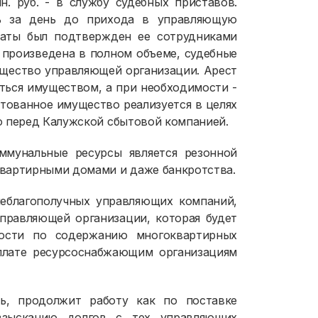
н. руб. - в службу судебных приставов.
ь за день до прихода в управляющую
латы был подтвержден ее сотрудниками
а произведена в полном объеме, судебные
ущество управляющей организации. Арест
ться имуществом, а при необходимости -
стованное имущество реализуется в целях
ю перед Калужской сбытовой компанией.
ммунальные ресурсы является резонной
вартирными домами и даже банкротства.
еблагополучных управляющих компаний,
правляющей организации, которая будет
ости по содержанию многоквартирных
плате ресурсоснабжающим организациям
ь, продолжит работу как по поставке
взысканию долгов с тех управляющих