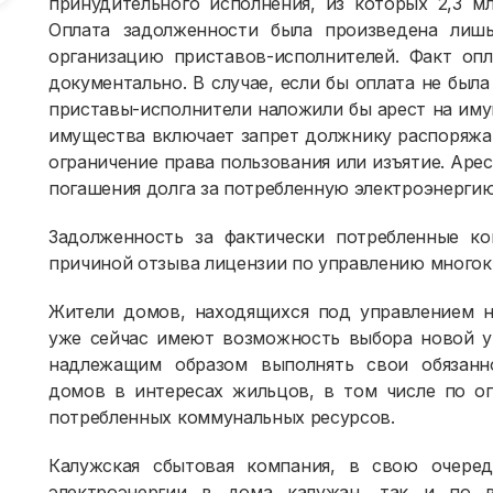
принудительного исполнения, из которых 2,3 мл
Оплата задолженности была произведена лиш
организацию приставов-исполнителей. Факт оп
документально. В случае, если бы оплата не был
приставы-исполнители наложили бы арест на им
имущества включает запрет должнику распоряжа
ограничение права пользования или изъятие. Аре
погашения долга за потребленную электроэнерги
Задолженность за фактически потребленные ко
причиной отзыва лицензии по управлению многок
Жители домов, находящихся под управлением н
уже сейчас имеют возможность выбора новой у
надлежащим образом выполнять свои обязанн
домов в интересах жильцов, в том числе по о
потребленных коммунальных ресурсов.
Калужская сбытовая компания, в свою очеред
электроэнергии в дома калужан, так и по 