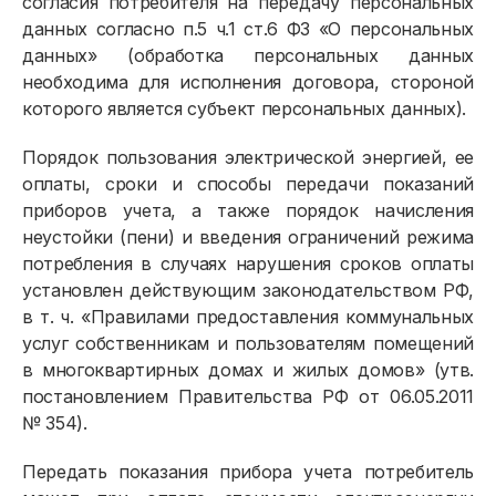
согласия потребителя на передачу персональных
данных согласно п.5 ч.1 ст.6 ФЗ «О персональных
данных» (обработка персональных данных
необходима для исполнения договора, стороной
которого является субъект персональных данных).
Порядок пользования электрической энергией, ее
Физическим лицам
оплаты, сроки и способы передачи показаний
приборов учета, а также порядок начисления
Договор энергоснабжения
неустойки (пени) и введения ограничений режима
потребления в случаях нарушения сроков оплаты
Расчёты и оплата
установлен действующим законодательством РФ,
Приборы учёта и показания
в т. ч. «Правилами предоставления коммунальных
услуг собственникам и пользователям помещений
Должникам
в многоквартирных домах и жилых домов» (утв.
постановлением Правительства РФ от 06.05.2011
Онлайн-сервисы
№ 354).
Полезное
Передать показания прибора учета потребитель