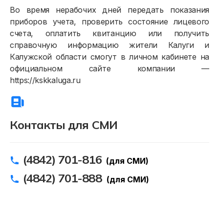
Во время нерабочих дней передать показания
Договор энергоснабжения
приборов учета, проверить состояние лицевого
Расчёты и оплата
счета, оплатить квитанцию или получить
справочную информацию жители Калуги и
Приборы учёта и показания
Калужской области смогут в личном кабинете на
официальном сайте компании —
Должникам
https://kskkaluga.ru
Онлайн-сервисы
Полезное
Контакты для СМИ
(4842) 701-816
(для СМИ)
(4842) 701-888
(для СМИ)